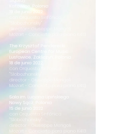
Śląska)
Katowice, Polonia
19 de junio 2022
con Orquesta Sinfónica
"Slobozhanskiy"
director - Giuseppe Mengoli
Mozart - Concierto para piano K413
The Krzysztof Penderecki
European Centre for Music
Lusławice, Zakliczyn, Polonia
18 de junio 2022
con Orquesta Sinfónica
"Slobozhanskiy"
director - Giuseppe Mengoli
Mozart - Concierto para piano K413
Sala im. Lucjana Lipińskiego
Nowy Sącz, Polonia
15 de junio 2022
con Orquesta Sinfónica
"Slobozhanskiy"
director - Giuseppe Mengoli
Mozart - Concierto para piano K413