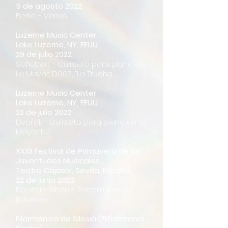
5 de agosto 2022
Berko - Venus
Luzerne Music Center
Lake Luzerne, NY, EEUU
29 de julio 2022
Schubert - Quinteto para piano en
La Mayor, D667, “La Trucha”
Luzerne Music Center
Lake Luzerne, NY, EEUU
22 de julio 2022
Dvořák - Quinteto para piano en La
Mayor N.2
XXXII Festival de Primavera de las
Juventudes Musicales
Teatro Cajasol, Sevilla, España
22 de junio 2022
Recital - Albéniz, Rachmaninov,
Balakirev
Filarmónica de Silesia (Filharmonia