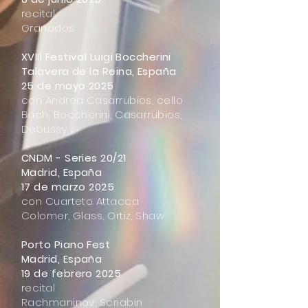
recital
Granados
XVIII Festival Luigi Boccherini
Talavera de la Reina, España
25 de mayo 2025
con Andrea Casarrubios, cello
Bach, Boccherini, Casarrubios,
Debussy
CNDM - Series 20/21
Madrid, España
17 de marzo 2025
con Cuarteto Attacca
Colomer, Glass, Ortiz, Shaw
Porto Piano Fest
Madrid, España
19 de febrero 2025
recital
Rachmaninov, Scriabin