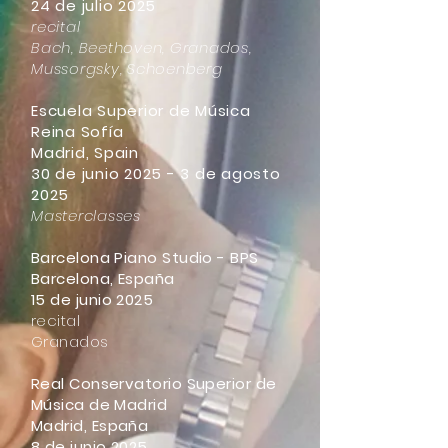
24 de julio 2025
recital
Bach, Beethoven, Granados,
Mussorgsky, Schoenberg
Escuela Superior de Música
Reina Sofía
Madrid, Spain
30 de junio 2025 - 3 de agosto
2025
Masterclasses
Barcelona Piano Studio - BPS
Barcelona, España
15 de junio 2025
recital
Granados
Real Conservatorio Superior de
Música de Madrid
Madrid, España
8 de junio 2025