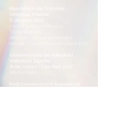
Filarmónica de Cracovia
Cracovia, Polonia
12 de junio 2022
con Orquesta Sinfónica
"Slobozhanskiy"
director - Giuseppe Mengoli
Mozart - Concierto para piano K413
Conservatorio de Valladolid,
Valladolid, España
31 de marzo - 1 de abril 2022
​Masterclass
Real Conservatorio Superior de
Madrid,​
Madrid, España
21 de marzo 2022
Presentación del nuevo CD
"Iberian Dances"​
Auditorio Manuel de Falla,
Granada, España
20 de marzo 2022