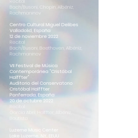
Recital
Bach/Busoni, Chopin, Albéniz,
Rachmaninov
Centro Cultural Miguel Delibes
Valladolid, España
12 de noviembre 2022
Recital
Bach/Busoni, Beethoven, Albéniz,
Rachmaninov
VII Festival de Música
Contemporánea "Cristóbal
Halffter"
Auditorio del Conservatorio
Cristóbal Halffter
Ponferrada, España
20 de octubre 2022
Recital
García Abril, Halffter, Albéniz,
Bautista
Luzerne Music Center
Lake Luzerne, NY, EEUU