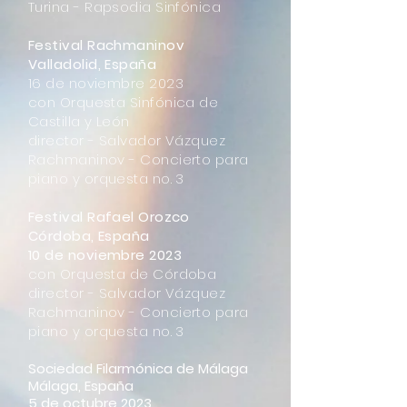
Turina - Rapsodia Sinfónica
Festival Rachmaninov
Valladolid, España
16 de noviembre 2023
con Orquesta Sinfónica de
Castilla y León
director - Salvador Vázquez
Rachmaninov - Concierto para
piano y orquesta no. 3
Festival Rafael Orozco
Córdoba, España
10 de noviembre 2023
con Orquesta de Córdoba
director - Salvador Vázquez
Rachmaninov - Concierto para
piano y orquesta no. 3
Sociedad Filarmónica de Málaga
Málaga, España
5 de octubre 2023