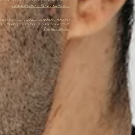
Gramophone - Jeremy Nicholas
ado por este pianista español… todo es
está claro, cantado,… ¡Una revelación!”
Thierry Vagne