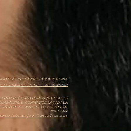
nista con una técnica extraordinaria”
e Allgemeine Zeitung - Klaus Albrecht
ierto del pianista español Juan Carlos
ndez-Nieto, ya convertido en todo un
ento descollante del Klavier-Festival
Ruhr 2018”
undo Clásico - Juan Carlos Tellechea