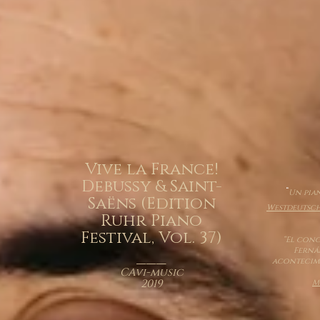
Vive la France!
Debussy & Saint-
“
Un pia
Saëns (Edition
Westdeutsch
Ruhr Piano
Festival, Vol. 37)
“El conc
___
Ferná
acontecimi
CAvi-music
2019
M