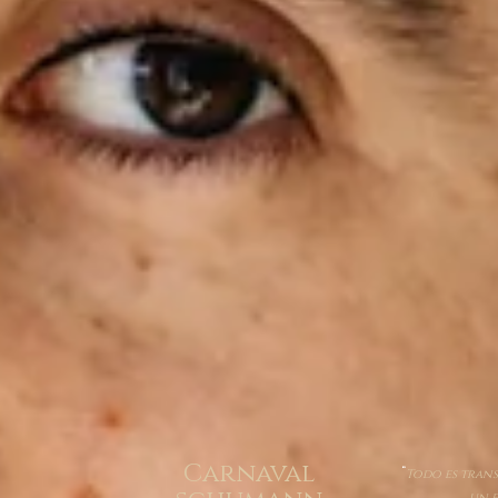
Carnaval
“
Todo es trans
un e