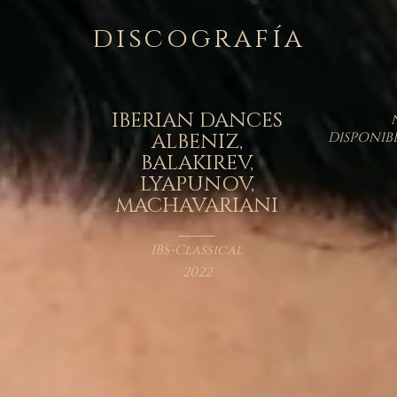
discografía
IBERIAN DANCES
ALBENIZ,
DISPONIBL
BALAKIREV,
LYAPUNOV,
MACHAVARIANI
___
IBS-Classical
2022