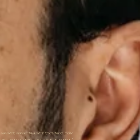
parente, perfectamente ejecutado, con
spectro dinámico del forte al piano…”