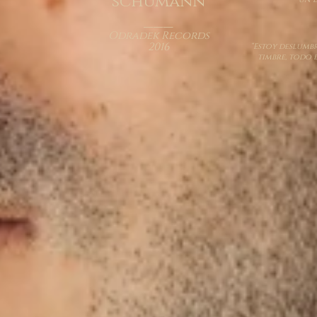
schumann
___
Odradek Records
2016
“Estoy deslumbr
timbre, todo 